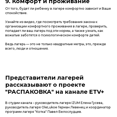
9. Комфорт и проживание
От того, будет ли ребенку в лагере комфортно зависит и Ваше
спокойствие.
Узнайте из видео, где посмотреть требования закона к
организации комфортного проживания в лагере, проверить,
попадает ли ваш лагерь под эти нормы, а также узнать, как
вожатые заботятся о психологическом комфорте детей.
Ведь лагерь — это не только квадратные метры, это, прежде
всего, люди и отношения.
Представители лагерей
рассказывают о проекте
"РАСПАКОВКА" на канале ETV+
В студии канала – руководитель лагеря IZUM Елена Гусева,
руководитель лагеря OleLukoe Герман Левенец и координатор
программ лагеря "Котка" Павел Белослудцев.